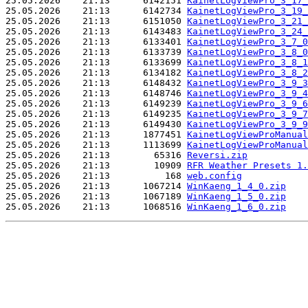
25.05.2026    21:13      6142151 
KainetLogViewPro_3_17_
25.05.2026    21:13      6142734 
KainetLogViewPro_3_19_
25.05.2026    21:13      6151050 
KainetLogViewPro_3_21_
25.05.2026    21:13      6143483 
KainetLogViewPro_3_24_
25.05.2026    21:13      6133401 
KainetLogViewPro_3_7_0
25.05.2026    21:13      6133739 
KainetLogViewPro_3_8_0
25.05.2026    21:13      6133699 
KainetLogViewPro_3_8_1
25.05.2026    21:13      6134182 
KainetLogViewPro_3_8_2
25.05.2026    21:13      6148432 
KainetLogViewPro_3_9_3
25.05.2026    21:13      6148746 
KainetLogViewPro_3_9_4
25.05.2026    21:13      6149239 
KainetLogViewPro_3_9_6
25.05.2026    21:13      6149235 
KainetLogViewPro_3_9_7
25.05.2026    21:13      6149430 
KainetLogViewPro_3_9_9
25.05.2026    21:13      1877451 
KainetLogViewProManual
25.05.2026    21:13      1113699 
KainetLogViewProManual
25.05.2026    21:13        65316 
Reversi.zip
25.05.2026    21:13        10909 
RFR Weather Presets 1.
25.05.2026    21:13          168 
web.config
25.05.2026    21:13      1067214 
WinKaeng_1_4_0.zip
25.05.2026    21:13      1067189 
WinKaeng_1_5_0.zip
25.05.2026    21:13      1068516 
WinKaeng_1_6_0.zip