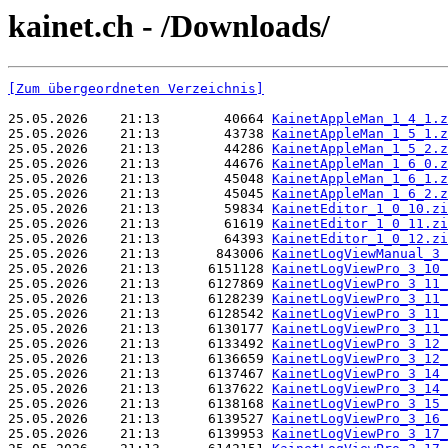
kainet.ch - /Downloads/
[Zum übergeordneten Verzeichnis]
25.05.2026    21:13        40664 
KainetAppleMan_1_4_1.z
25.05.2026    21:13        43738 
KainetAppleMan_1_5_1.z
25.05.2026    21:13        44286 
KainetAppleMan_1_5_2.z
25.05.2026    21:13        44676 
KainetAppleMan_1_6_0.z
25.05.2026    21:13        45048 
KainetAppleMan_1_6_1.z
25.05.2026    21:13        45045 
KainetAppleMan_1_6_2.z
25.05.2026    21:13        59834 
KainetEditor_1_0_10.zi
25.05.2026    21:13        61619 
KainetEditor_1_0_11.zi
25.05.2026    21:13        64393 
KainetEditor_1_0_12.zi
25.05.2026    21:13       843006 
KainetLogViewManual_3_
25.05.2026    21:13      6151128 
KainetLogViewPro_3_10_
25.05.2026    21:13      6127869 
KainetLogViewPro_3_11_
25.05.2026    21:13      6128239 
KainetLogViewPro_3_11_
25.05.2026    21:13      6128542 
KainetLogViewPro_3_11_
25.05.2026    21:13      6130177 
KainetLogViewPro_3_11_
25.05.2026    21:13      6133492 
KainetLogViewPro_3_12_
25.05.2026    21:13      6136659 
KainetLogViewPro_3_12_
25.05.2026    21:13      6137467 
KainetLogViewPro_3_14_
25.05.2026    21:13      6137622 
KainetLogViewPro_3_14_
25.05.2026    21:13      6138168 
KainetLogViewPro_3_15_
25.05.2026    21:13      6139527 
KainetLogViewPro_3_16_
25.05.2026    21:13      6139953 
KainetLogViewPro_3_17_